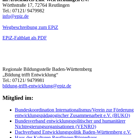
Wörthstraße 17, 72764 Reutlingen
Tel.: 07121/ 9479982
info@epiz.de
Wegbeschreibung zum EPiZ
EPiZ-Faltblatt als PDF
Regionale Bildungsstelle Baden-Württemberg
„Bildung trifft Entwicklung“
Tel.: 07121/ 9479981
bildung-trifft-entwicklung@epiz.de
Mitglied im:
Bundeskoordination Internationalismus/Verein zur Förderung
entwicklungspädagogischer Zusammenarbeit e.V. (BUKO)
Bundesverband entwicklungspolitischer und humanitärer
Nichtregierungsorganisationen (VENRO)
Dachverband Entwicklungspolitik Baden-Württemberg e.V.
Haus der Kulturen Reutlingen/Bürgerhaus