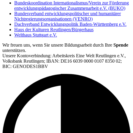
Bundeskoordination Internationalismus/Verein zur Förderung
entwicklungspädagogischer Zusammenarbeit e.V. (BUKO)
Bundesverband entwicklungspolitischer und humanitärer
Nichtregierungsorganisationen (VENRO)
Dachverband Entwicklungspolitik Baden-Württemberg e.V.
Haus der Kulturen Reutlingen/Bürgerhaus
Welthaus Stuttgart e.V.
Wir freuen uns, wenn Sie unsere Bildungsarbeit durch Ihre
Spende
unterstützen.
Unsere Kontoverbindung: Arbeitskreis Eine Welt Reutlingen e.V.,
Volksbank Reutlingen; IBAN: DE16 6039 0000 0107 8350 02;
BIC: GENODES1BBV